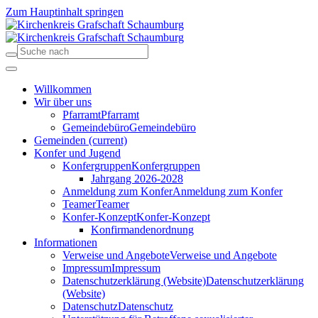
Zum Hauptinhalt springen
Willkommen
Wir über uns
Pfarramt
Pfarramt
Gemeindebüro
Gemeindebüro
Gemeinden
(current)
Konfer und Jugend
Konfergruppen
Konfergruppen
Jahrgang 2026-2028
Anmeldung zum Konfer
Anmeldung zum Konfer
Teamer
Teamer
Konfer-Konzept
Konfer-Konzept
Konfirmandenordnung
Informationen
Verweise und Angebote
Verweise und Angebote
Impressum
Impressum
Datenschutzerklärung (Website)
Datenschutzerklärung
(Website)
Datenschutz
Datenschutz