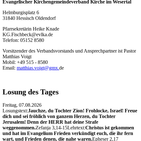
Evangelischer Kirchengemeindeverband Kirche im Wesertal
Helmburgisplatz 6
31840 Hessisch Oldendorf
Pfarrsekretärin Heike Knade
KG.Fischbeck@evlka.de
Telefon: 05152 8580
Vorsitzender des Verbandsvorstands und Ansprechpartner ist Pastor
Matthias Voigt
Mobil: +49 515 - 8580
Email:
matthias.voigt@gmx.
de
Losung des Tages
Freitag,
07.08.2026
Losungstext:
Jauchze, du Tochter Zion! Frohlocke, Israel! Freue
dich und sei fröhlich von ganzem Herzen, du Tochter
Jerusalem! Denn der HERR hat deine Strafe
weggenommen.
Zefanja 3,14-15
Lehrtext:
Christus ist gekommen
und hat im Evangelium Frieden verkündigt euch, die ihr fern
wart, und Frieden denen, die nahe waren.
Epheser 2,17