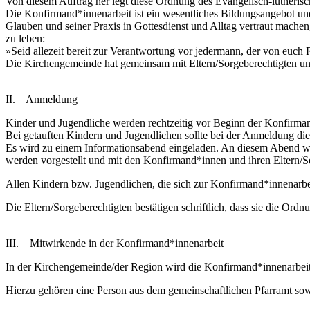
Von diesem Auftrag her legt diese Ordnung des Evangelisch-lutheri
Die Konfirmand*innenarbeit ist ein wesentliches Bildungsangebot und
Glauben und seiner Praxis in Gottesdienst und Alltag vertraut machen,
zu leben:
»Seid allezeit bereit zur Verantwortung vor jedermann, der von euch Re
Die Kirchengemeinde hat gemeinsam mit Eltern/Sorgeberechtigten un
II. Anmeldung
Kinder und Jugendliche werden rechtzeitig vor Beginn der Konfirmand*
Bei getauften Kindern und Jugendlichen sollte bei der Anmeldung di
Es wird zu einem Informationsabend eingeladen. An diesem Abend wi
werden vorgestellt und mit den Konfirmand*innen und ihren Eltern/
Allen Kindern bzw. Jugendlichen, die sich zur Konfirmand*innenarbe
Die Eltern/Sorgeberechtigten bestätigen schriftlich, dass sie die O
III. Mitwirkende in der Konfirmand*innenarbeit
In der Kirchengemeinde/der Region wird die Konfirmand*innenarbeit 
Hierzu gehören eine Person aus dem gemeinschaftlichen Pfarramt so