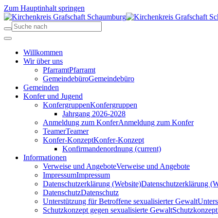
Zum Hauptinhalt springen
Willkommen
Wir über uns
Pfarramt
Pfarramt
Gemeindebüro
Gemeindebüro
Gemeinden
Konfer und Jugend
Konfergruppen
Konfergruppen
Jahrgang 2026-2028
Anmeldung zum Konfer
Anmeldung zum Konfer
Teamer
Teamer
Konfer-Konzept
Konfer-Konzept
Konfirmandenordnung
(current)
Informationen
Verweise und Angebote
Verweise und Angebote
Impressum
Impressum
Datenschutzerklärung (Website)
Datenschutzerklärung (W
Datenschutz
Datenschutz
Unterstützung für Betroffene sexualisierter Gewalt
Unters
Schutzkonzept gegen sexualisierte Gewalt
Schutzkonzept 