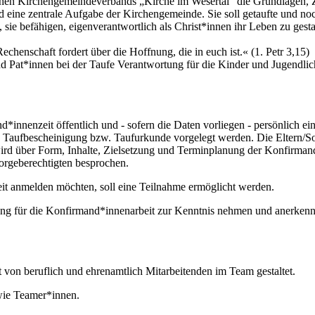
schen Kirchengemeindeverbands „Kirche im Wesertal“ die Grundlagen, 
 eine zentrale Aufgabe der Kirchengemeinde. Sie soll getaufte und noc
 sie befähigen, eigenverantwortlich als Christ*innen ihr Leben zu gest
chenschaft fordert über die Hoffnung, die in euch ist.« (1. Petr 3,15)
d Pat*innen bei der Taufe Verantwortung für die Kinder und Jugendli
innenzeit öffentlich und - sofern die Daten vorliegen - persönlich ei
e Taufbescheinigung bzw. Taufurkunde vorgelegt werden. Die Eltern/S
rd über Form, Inhalte, Zielsetzung und Terminplanung der Konfirmand
Sorgeberechtigten besprochen.
it anmelden möchten, soll eine Teilnahme ermöglicht werden.
rdnung für die Konfirmand*innenarbeit zur Kenntnis nehmen und anerken
von beruflich und ehrenamtlich Mitarbeitenden im Team gestaltet.
wie Teamer*innen.