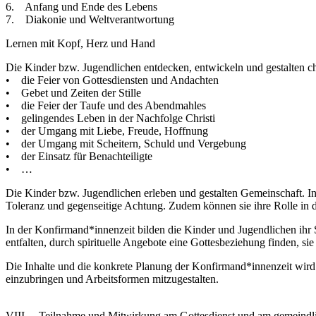
6. Anfang und Ende des Lebens
7. Diakonie und Weltverantwortung
Lernen mit Kopf, Herz und Hand
Die Kinder bzw. Jugendlichen entdecken, entwickeln und gestalten chr
• die Feier von Gottesdiensten und Andachten
• Gebet und Zeiten der Stille
• die Feier der Taufe und des Abendmahles
• gelingendes Leben in der Nachfolge Christi
• der Umgang mit Liebe, Freude, Hoffnung
• der Umgang mit Scheitern, Schuld und Vergebung
• der Einsatz für Benachteiligte
• …
Die Kinder bzw. Jugendlichen erleben und gestalten Gemeinschaft. 
Toleranz und gegenseitige Achtung. Zudem können sie ihre Rolle in 
In der Konfirmand*innenzeit bilden die Kinder und Jugendlichen ihr S
entfalten, durch spirituelle Angebote eine Gottesbeziehung finden, si
Die Inhalte und die konkrete Planung der Konfirmand*innenzeit wir
einzubringen und Arbeitsformen mitzugestalten.
VIII. Teilnahme und Mitwirkung am Gottesdienst und am gemeindl