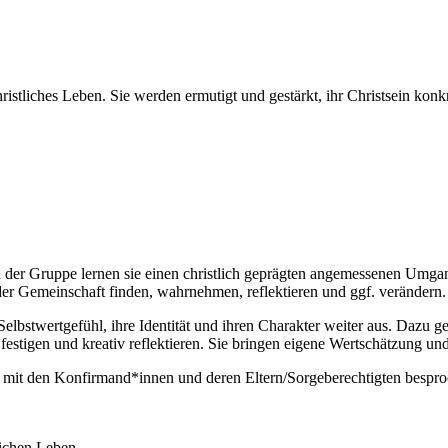
istliches Leben. Sie werden ermutigt und gestärkt, ihr Christsein konk
In der Gruppe lernen sie einen christlich geprägten angemessenen Um
der Gemeinschaft finden, wahrnehmen, reflektieren und ggf. verändern
elbstwertgefühl, ihre Identität und ihren Charakter weiter aus. Dazu 
e festigen und kreativ reflektieren. Sie bringen eigene Wertschätzung u
d mit den Konfirmand*innen und deren Eltern/Sorgeberechtigten besp
ichen Leben