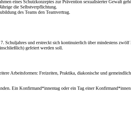
ahmen eines Schutzkonzeptes zur Prävention sexualisierter Gewalt gehö
ährige die Selbstverpflichtung.
Neubildung des Teams den Teamvertrag.
 Schuljahres und erstreckt sich kontinuierlich über mindestens zwölf M
nschließlich) gefeiert werden soll.
tere Arbeitsformen: Freizeiten, Praktika, diakonische und gemeindlic
nden. Ein Konfirmand*innentag oder ein Tag einer Konfirmand*innenfr