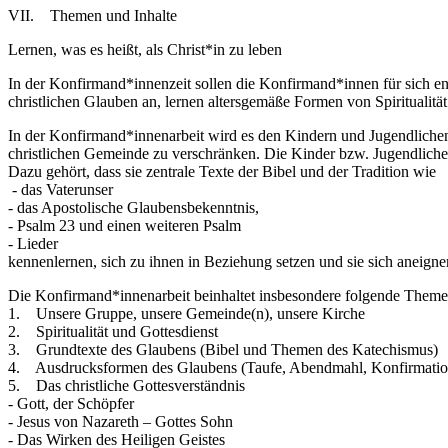
VII. Themen und Inhalte
Lernen, was es heißt, als Christ*in zu leben
In der Konfirmand*innenzeit sollen die Konfirmand*innen für sich en
christlichen Glauben an, lernen altersgemäße Formen von Spiritualit
In der Konfirmand*innenarbeit wird es den Kindern und Jugendlichen 
christlichen Gemeinde zu verschränken. Die Kinder bzw. Jugendlichen
Dazu gehört, dass sie zentrale Texte der Bibel und der Tradition wie
- das Vaterunser
- das Apostolische Glaubensbekenntnis,
- Psalm 23 und einen weiteren Psalm
- Lieder
kennenlernen, sich zu ihnen in Beziehung setzen und sie sich aneigne
Die Konfirmand*innenarbeit beinhaltet insbesondere folgende Them
1. Unsere Gruppe, unsere Gemeinde(n), unsere Kirche
2. Spiritualität und Gottesdienst
3. Grundtexte des Glaubens (Bibel und Themen des Katechismus)
4. Ausdrucksformen des Glaubens (Taufe, Abendmahl, Konfirmatio
5. Das christliche Gottesverständnis
- Gott, der Schöpfer
- Jesus von Nazareth – Gottes Sohn
- Das Wirken des Heiligen Geistes