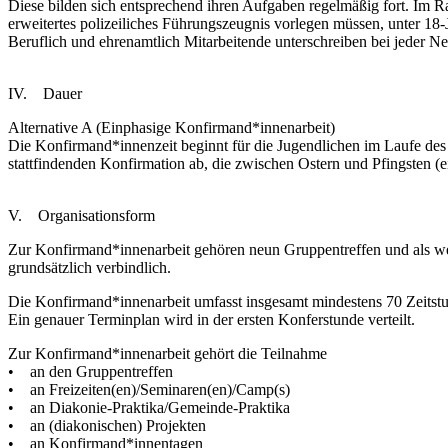
Diese bilden sich entsprechend ihren Aufgaben regelmäßig fort. Im R
erweitertes polizeiliches Führungszeugnis vorlegen müssen, unter 18-J
Beruflich und ehrenamtlich Mitarbeitende unterschreiben bei jeder 
IV. Dauer
Alternative A (Einphasige Konfirmand*innenarbeit)
Die Konfirmand*innenzeit beginnt für die Jugendlichen im Laufe des 7.
stattfindenden Konfirmation ab, die zwischen Ostern und Pfingsten (ei
V. Organisationsform
Zur Konfirmand*innenarbeit gehören neun Gruppentreffen und als wei
grundsätzlich verbindlich.
Die Konfirmand*innenarbeit umfasst insgesamt mindestens 70 Zeitstu
Ein genauer Terminplan wird in der ersten Konferstunde verteilt.
Zur Konfirmand*innenarbeit gehört die Teilnahme
• an den Gruppentreffen
• an Freizeiten(en)/Seminaren(en)/Camp(s)
• an Diakonie-Praktika/Gemeinde-Praktika
• an (diakonischen) Projekten
• an Konfirmand*innentagen