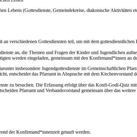
en Lebens (Gottesdienste, Gemeindekreise, diakonische Aktivitäten etc
 verschiedenen Gottesdiensten teil, um mit dem gottesdienstlichen L
esdienste an, die Themen und Fragen der Kinder und Jugendlichen auf
echtigten werden eingeladen, gemeinsam mit den Konfirmand*innen an d
darunter insbesondere Jugendgottesdienste im Gemeinschaftlichen Pfarr
reicht, entscheidet das Pfarramt in Absprache mit dem Kirchenvorstan
nste zu besuchen. Die Erfassung erfolgt über das Konfi-Godi-Quiz mit
 entscheiden Pfarramt und Verbandsvorstand gemeinsam über das weitere
hrend der Konfirmand*innenzeit getauft werden.