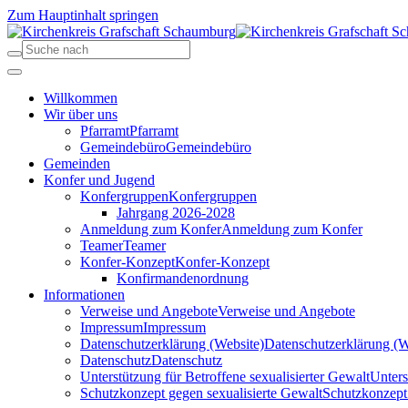
Zum Hauptinhalt springen
Willkommen
Wir über uns
Pfarramt
Pfarramt
Gemeindebüro
Gemeindebüro
Gemeinden
Konfer und Jugend
Konfergruppen
Konfergruppen
Jahrgang 2026-2028
Anmeldung zum Konfer
Anmeldung zum Konfer
Teamer
Teamer
Konfer-Konzept
Konfer-Konzept
Konfirmandenordnung
Informationen
Verweise und Angebote
Verweise und Angebote
Impressum
Impressum
Datenschutzerklärung (Website)
Datenschutzerklärung (W
Datenschutz
Datenschutz
Unterstützung für Betroffene sexualisierter Gewalt
Unters
Schutzkonzept gegen sexualisierte Gewalt
Schutzkonzept 